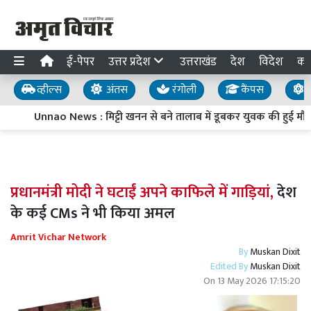
ई-पेपर
उत्तर प्रदेश
उत्तराखंड
देश
विदेश
का
व्हील्स
अंतस
रंगोली
कैंपस
य
Unnao News : मिट्टी खनन से बने तालाब में डूबकर युवक की हुई मौत, प
प्रधानमंत्री मोदी ने घटाईं अपने काफिले में गाड़ियां,
देश
के कई CMs ने भी किया अमल
Amrit Vichar Network
By
Muskan Dixit
Edited By
Muskan Dixit
On
13 May 2026 17:15:20