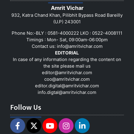
Amrit Vichar
932, Katra Chand Khan, Pilibhit Bypass Road Bareilly
(U.P) 243001
Phone No:-BLY : 0581-4000222 LKO : 0522-4008111
Timings : Mon- Sat, 09:00am-06:00pm
Contact us:
info@amritvichar.com
EDITORIAL
In case of any information regarding the content on
the site please mail us
editor@amritvichar.com
coo@amritvichar.com
editor.digital@amritvichar.com
info.digtal@amritvichar.com
Follow Us