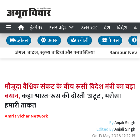
ई-पेपर
उत्तर प्रदेश
उत्तराखंड
देश
विदेश
का
व्हील्स
अंतस
रंगोली
कैंपस
य
जंगल, बादल, सुरम्य वादियां और पनचक्कियां
Rampur News : पद्
मौजूदा वैश्विक संकट के बीच रूसी विदेश मंत्री का बड़ा
बयान,
कहा-भारत-रूस की दोस्ती 'अटूट', भरोसा
हमारी ताकत
Amrit Vichar Network
By
Anjali Singh
Edited By
Anjali Singh
On
13 May 2026 17:22:15