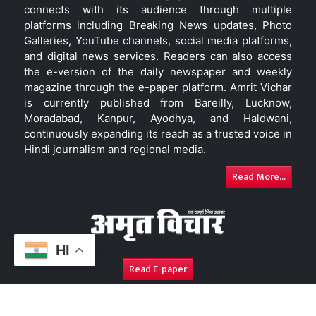
connects with its audience through multiple
platforms including Breaking News updates, Photo
Galleries, YouTube channels, social media platforms,
and digital news services. Readers can also access
the e-version of the daily newspaper and weekly
magazine through the e-paper platform. Amrit Vichar
is currently published from Bareilly, Lucknow,
Moradabad, Kanpur, Ayodhya, and Haldwani,
continuously expanding its reach as a trusted voice in
Hindi journalism and regional media.
Read More...
HI
Read E-paper
About Us
Contact Us
Complaint Redressal
Disc