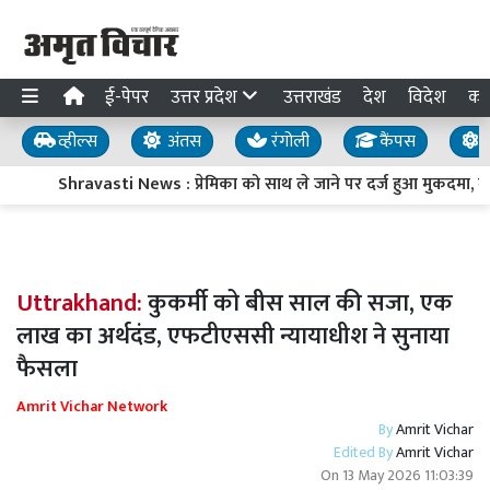
ई-पेपर
उत्तर प्रदेश
उत्तराखंड
देश
विदेश
का
व्हील्स
अंतस
रंगोली
कैंपस
य
Shravasti News : प्रेमिका को साथ ले जाने पर दर्ज हुआ मुकदमा, तो टावर 
Uttrakhand:
कुकर्मी को बीस साल की सजा, एक
लाख का अर्थदंड, एफटीएससी न्यायाधीश ने सुनाया
फैसला
Amrit Vichar Network
By
Amrit Vichar
Edited By
Amrit Vichar
On
13 May 2026 11:03:39