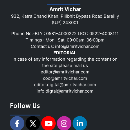
Amrit Vichar
932, Katra Chand Khan, Pilibhit Bypass Road Bareilly
(U.P) 243001
Phone No:-BLY : 0581-4000222 LKO : 0522-4008111
Timings : Mon- Sat, 09:00am-06:00pm
Contact us:
info@amritvichar.com
EDITORIAL
In case of any information regarding the content on
the site please mail us
editor@amritvichar.com
coo@amritvichar.com
editor.digital@amritvichar.com
info.digtal@amritvichar.com
Follow Us