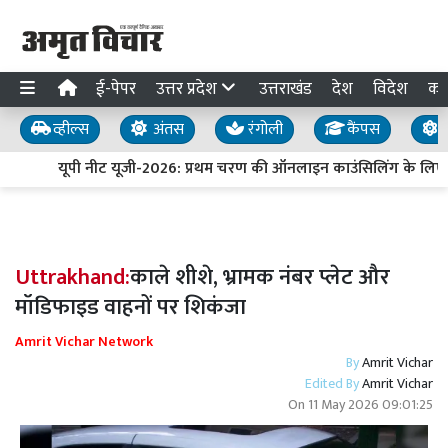
ई-पेपर
उत्तर प्रदेश
उत्तराखंड
देश
विदेश
का
व्हील्स
अंतस
रंगोली
कैंपस
य
यूपी नीट यूजी-2026: प्रथम चरण की ऑनलाइन काउंसिलिंग के लिए 
Uttrakhand:
काले शीशे, भ्रामक नंबर प्लेट और
मॉडिफाइड वाहनों पर शिकंजा
Amrit Vichar Network
By
Amrit Vichar
Edited By
Amrit Vichar
On
11 May 2026 09:01:25