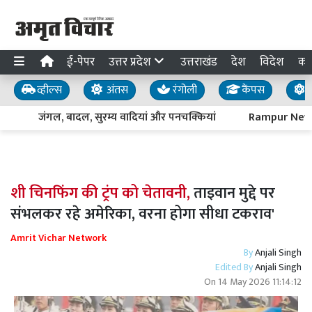
ई-पेपर
उत्तर प्रदेश
उत्तराखंड
देश
विदेश
का
व्हील्स
अंतस
रंगोली
कैंपस
य
जंगल, बादल, सुरम्य वादियां और पनचक्कियां
Rampur News : पद
शी चिनफिंग की ट्रंप को चेतावनी,
ताइवान मुद्दे पर
संभलकर रहे अमेरिका, वरना होगा सीधा टकराव'
Amrit Vichar Network
By
Anjali Singh
Edited By
Anjali Singh
On
14 May 2026 11:14:12