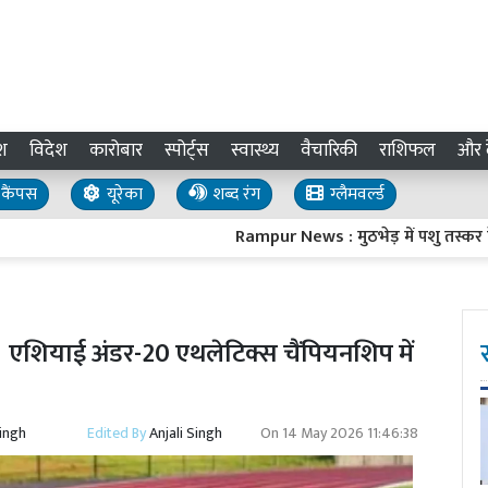
श
विदेश
कारोबार
स्पोर्ट्स
स्वास्थ्य
वैचारिकी
राशिफल
और द
कैंपस
यूरेका
शब्द रंग
ग्लैमवर्ल्ड
Rampur News : मुठभेड़ में पशु तस्कर के पैर
,
एशियाई अंडर-20 एथलेटिक्स चैंपियनशिप में
Singh
Edited By
Anjali Singh
On
14 May 2026 11:46:38