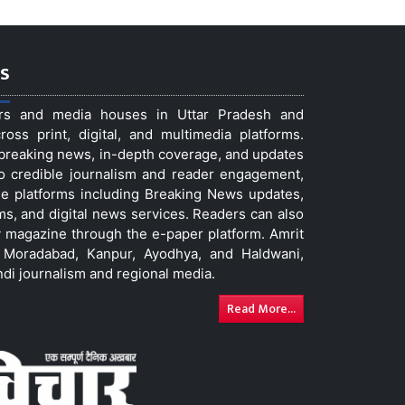
s
ers and media houses in Uttar Pradesh and
ss print, digital, and multimedia platforms.
t breaking news, in-depth coverage, and updates
to credible journalism and reader engagement,
le platforms including Breaking News updates,
ms, and digital news services. Readers can also
 magazine through the e-paper platform. Amrit
w, Moradabad, Kanpur, Ayodhya, and Haldwani,
ndi journalism and regional media.
Read More...