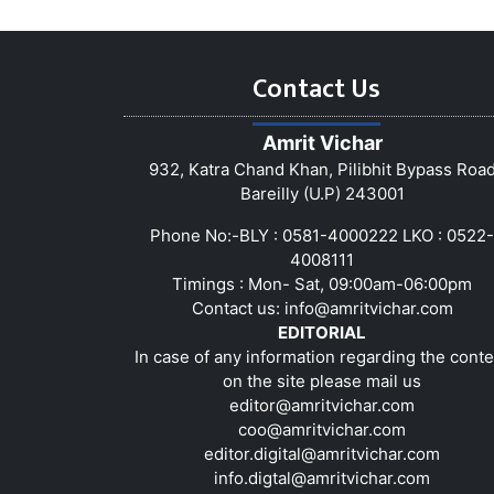
Contact Us
Amrit Vichar
932, Katra Chand Khan, Pilibhit Bypass Roa
Bareilly (U.P) 243001
Phone No:-BLY : 0581-4000222 LKO : 0522-
4008111
Timings : Mon- Sat, 09:00am-06:00pm
Contact us:
info@amritvichar.com
EDITORIAL
In case of any information regarding the conte
on the site please mail us
editor@amritvichar.com
coo@amritvichar.com
editor.digital@amritvichar.com
info.digtal@amritvichar.com