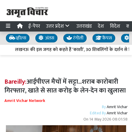
ई-पेपर
उत्तर प्रदेश
उत्तराखंड
देश
विदेश
का
व्हील्स
अंतस
रंगोली
कैंपस
य
लखनऊ की इस जगह को कहते हैं ‘काशी’, 30 शिवलिंगों के दर्शन से मिलत
Bareilly:
आईपीएल मैचों में सट्टा...शराब कारोबारी
गिरफ्तार, खाते से सात करोड़ के लेन-देन का खुलासा
Amrit Vichar Network
By
Amrit Vichar
Edited By
Amrit Vichar
On
14 May 2026 08:01:58