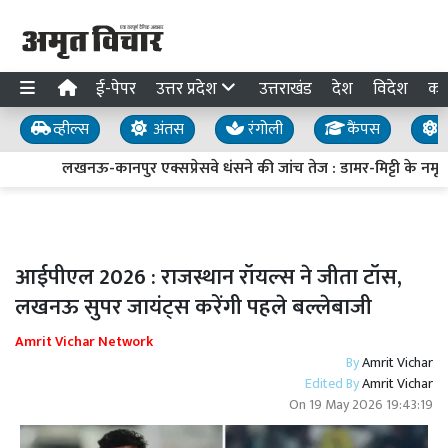
ई-पेपर
उत्तर प्रदेश
उत्तराखंड
देश
विदेश
का
व्हील्स
अंतस
रंगोली
कैंपस
य
लखनऊ-कानपुर एक्सप्रेसवे धंसने की जांच तेज : डामर-मिट्टी के नमूने 
आईपीएल 2026 : राजस्थान रॉयल्स ने जीता टॉस,
लखनऊ सुपर जायंट्स करेंगी पहले बल्लेबाजी
Amrit Vichar Network
By
Amrit Vichar
Edited By
Amrit Vichar
On
19 May 2026 19:43:19