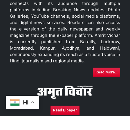
connects with its audience through multiple
platforms including Breaking News updates, Photo
Galleries, YouTube channels, social media platforms,
and digital news services. Readers can also access
the e-version of the daily newspaper and weekly
magazine through the e-paper platform. Amrit Vichar
is currently published from Bareilly, Lucknow,
Moradabad, Kanpur, Ayodhya, and Haldwani,
continuously expanding its reach as a trusted voice in
Hindi journalism and regional media.
Read More...
HI
Read E-paper
About Us
Contact Us
Complaint Redressal
Disc