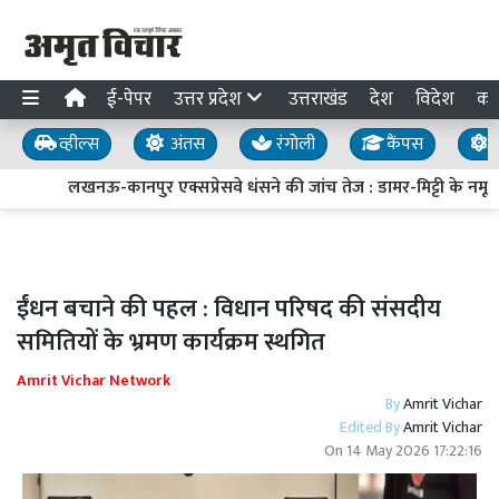
ई-पेपर
उत्तर प्रदेश
उत्तराखंड
देश
विदेश
का
व्हील्स
अंतस
रंगोली
कैंपस
य
लखनऊ-कानपुर एक्सप्रेसवे धंसने की जांच तेज : डामर-मिट्टी के नमूने 
ईंधन बचाने की पहल : विधान परिषद की संसदीय
समितियों के भ्रमण कार्यक्रम स्थगित
Amrit Vichar Network
By
Amrit Vichar
Edited By
Amrit Vichar
On
14 May 2026 17:22:16