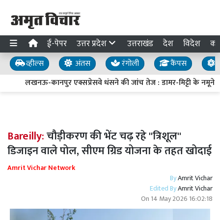
ई-पेपर
उत्तर प्रदेश
उत्तराखंड
देश
विदेश
का
व्हील्स
अंतस
रंगोली
कैंपस
य
लखनऊ-कानपुर एक्सप्रेसवे धंसने की जांच तेज : डामर-मिट्टी के नमूने लि
Bareilly:
चौड़ीकरण की भेंट चढ़ रहे ''त्रिशूल''
डिजाइन वाले पोल, सीएम ग्रिड योजना के तहत खोदाई
Amrit Vichar Network
By
Amrit Vichar
Edited By
Amrit Vichar
On
14 May 2026 16:02:18