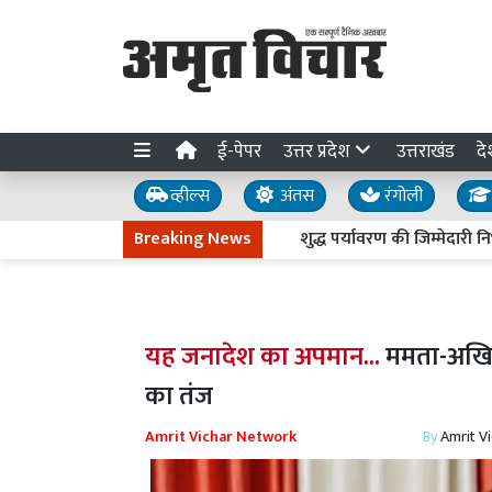
ई-पेपर
उत्तर प्रदेश
उत्तराखंड
दे
व्हील्स
अंतस
रंगोली
Breaking News
शुद्ध पर्यावरण की जिम्मेदारी निभा 
यह जनादेश का अपमान...
ममता-अखिले
का तंज
Amrit Vichar Network
By
Amrit V