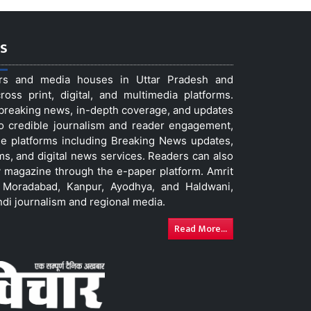
s
ers and media houses in Uttar Pradesh and
ss print, digital, and multimedia platforms.
t breaking news, in-depth coverage, and updates
to credible journalism and reader engagement,
le platforms including Breaking News updates,
ms, and digital news services. Readers can also
 magazine through the e-paper platform. Amrit
w, Moradabad, Kanpur, Ayodhya, and Haldwani,
ndi journalism and regional media.
Read More...