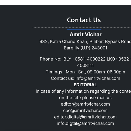
Contact Us
Amrit Vichar
932, Katra Chand Khan, Pilibhit Bypass Roa
Bareilly (U.P) 243001
Phone No:-BLY : 0581-4000222 LKO : 0522-
4008111
Timings : Mon- Sat, 09:00am-06:00pm
Contact us:
info@amritvichar.com
EDITORIAL
In case of any information regarding the conte
on the site please mail us
editor@amritvichar.com
coo@amritvichar.com
editor.digital@amritvichar.com
info.digtal@amritvichar.com