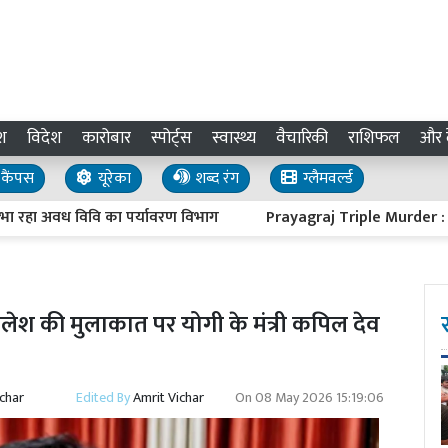
श
विदेश
कारोबार
स्पोर्ट्स
स्वास्थ्य
वैचारिकी
राशिफल
और द
कैंपस
यूरेका
शब्द रंग
ग्लैमवर्ल्ड
रहा अवध विवि का पर्यावरण विभाग
Prayagraj Triple Murder : तीन हत्याओ
श की मुलाकात पर योगी के मंत्री कपिल देव
ichar
Edited By
Amrit Vichar
On
08 May 2026 15:19:06