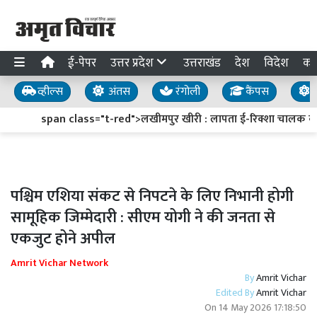
ई-पेपर
उत्तर प्रदेश
उत्तराखंड
देश
विदेश
का
व्हील्स
अंतस
रंगोली
कैंपस
य
span class="t-red">लखीमपुर खीरी : लापता ई-रिक्शा चालक का सु
पश्चिम एशिया संकट से निपटने के लिए निभानी होगी
सामूहिक जिम्मेदारी : सीएम योगी ने की जनता से
एकजुट होने अपील
Amrit Vichar Network
By
Amrit Vichar
Edited By
Amrit Vichar
On
14 May 2026 17:18:50