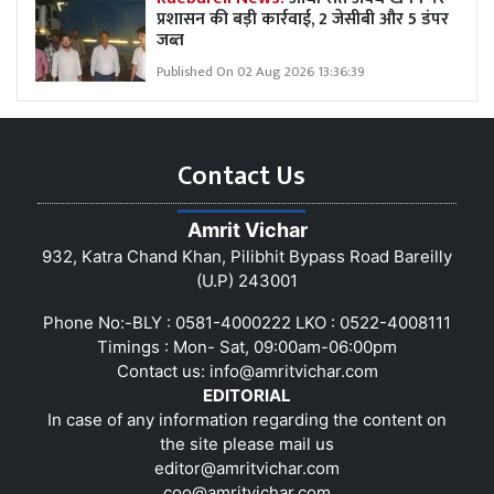
प्रशासन की बड़ी कार्रवाई, 2 जेसीबी और 5 डंपर
जब्त
Published On 02 Aug 2026 13:36:39
Contact Us
Amrit Vichar
932, Katra Chand Khan, Pilibhit Bypass Road Bareilly
(U.P) 243001
Phone No:-BLY : 0581-4000222 LKO : 0522-4008111
Timings : Mon- Sat, 09:00am-06:00pm
Contact us:
info@amritvichar.com
EDITORIAL
In case of any information regarding the content on
the site please mail us
editor@amritvichar.com
coo@amritvichar.com