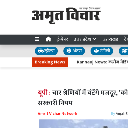
ई-पेपर
उत्तर प्रदेश
उत्तराखंड
दे
व्हील्स
अंतस
रंगोली
Breaking News
Kannauj News: कन्नौज मेडिकल कॉल
यूपी :
चार श्रेणियों में बंटेंगे मजदूर,
सरकारी नियम
Amrit Vichar Network
By
Anjali 