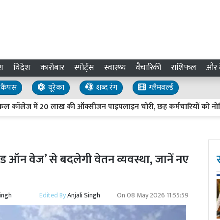
श
विदेश
कारोबार
स्पोर्ट्स
स्वास्थ्य
वैचारिकी
राशिफल
और द
कैंपस
यूरेका
शब्द रंग
ग्लैमवर्ल्ड
ेज में 20 लाख की ऑक्सीजन पाइपलाइन चोरी, छह कर्मचारियों को नोटिस
 ‘कोड ऑन वेज’ से बदलेगी वेतन व्यवस्था, जानें नए
Singh
Edited By
Anjali Singh
On
08 May 2026 11:55:59