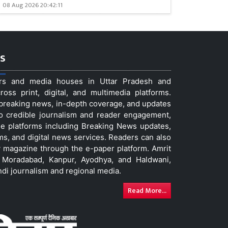
08 Aug 2026 20:42:11
s
ers and media houses in Uttar Pradesh and
ss print, digital, and multimedia platforms.
t breaking news, in-depth coverage, and updates
to credible journalism and reader engagement,
le platforms including Breaking News updates,
ms, and digital news services. Readers can also
 magazine through the e-paper platform. Amrit
w, Moradabad, Kanpur, Ayodhya, and Haldwani,
ndi journalism and regional media.
Read More...