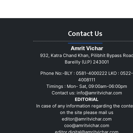
Contact Us
Amrit Vichar
932, Katra Chand Khan, Pilibhit Bypass Roa
Bareilly (U.P) 243001
Phone No:-BLY : 0581-4000222 LKO : 0522-
4008111
Timings : Mon- Sat, 09:00am-06:00pm
Contact us:
info@amritvichar.com
EDITORIAL
In case of any information regarding the conte
on the site please mail us
editor@amritvichar.com
coo@amritvichar.com
editor.digital@amritvichar.com