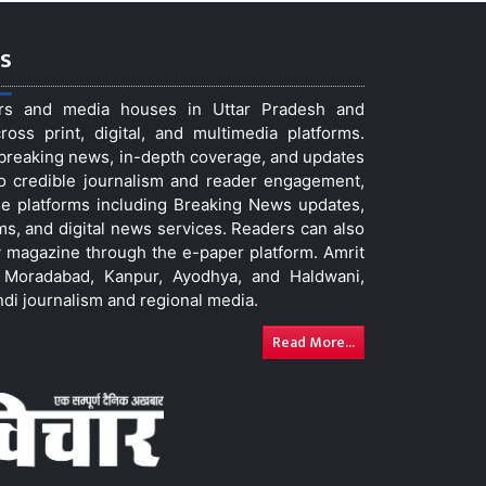
s
ers and media houses in Uttar Pradesh and
ss print, digital, and multimedia platforms.
t breaking news, in-depth coverage, and updates
to credible journalism and reader engagement,
le platforms including Breaking News updates,
ms, and digital news services. Readers can also
 magazine through the e-paper platform. Amrit
w, Moradabad, Kanpur, Ayodhya, and Haldwani,
ndi journalism and regional media.
Read More...