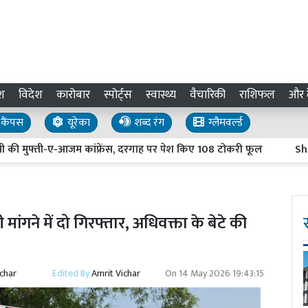
श
विदेश
कारोबार
स्पोर्ट्स
स्वास्थ्य
वैचारिकी
राशिफल
और द
कैंपस
यूरेका
शब्द रंग
ग्लैमवर्ल्ड
 मुफ्ती-ए-आजम कांफ्रेंस, दरगाह पर पेश किए 108 टोकरी फूल
Shravasti 
ांगने में दो गिरफ्तार, अधिवक्ता के बेटे की
ichar
Edited By
Amrit Vichar
On
14 May 2026 19:43:15