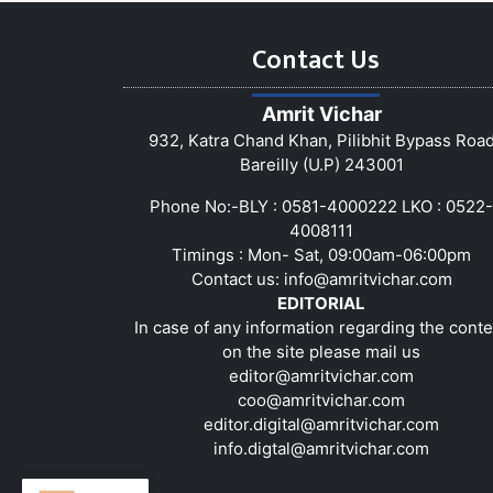
Contact Us
Amrit Vichar
932, Katra Chand Khan, Pilibhit Bypass Roa
Bareilly (U.P) 243001
Phone No:-BLY : 0581-4000222 LKO : 0522-
4008111
Timings : Mon- Sat, 09:00am-06:00pm
Contact us:
info@amritvichar.com
EDITORIAL
In case of any information regarding the conte
on the site please mail us
editor@amritvichar.com
coo@amritvichar.com
editor.digital@amritvichar.com
info.digtal@amritvichar.com