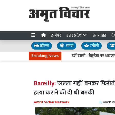
ई-पेपर
उत्तर प्रदेश
उत्तराखंड
दे
व्हील्स
अंतस
रंगोली
Breaking News
उर्से रजवी : बैतुर्रजा पर आरएसी की
Bareilly:
‘लल्ला गद्दी’ बनकर फिरौती म
हत्या कराने की दी थी धमकी
Amrit Vichar Network
By
Amrit V