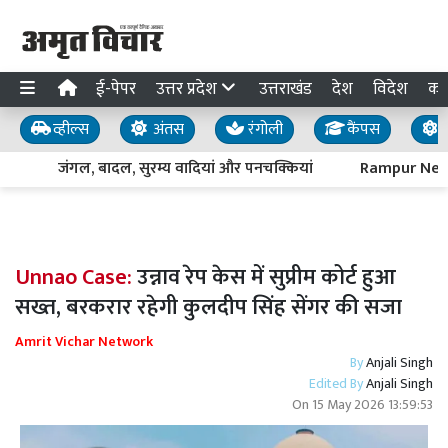
ई-पेपर
उत्तर प्रदेश
उत्तराखंड
देश
विदेश
का
व्हील्स
अंतस
रंगोली
कैंपस
य
जंगल, बादल, सुरम्य वादियां और पनचक्कियां
Rampur News : प
Unnao Case:
उन्नाव रेप केस में सुप्रीम कोर्ट हुआ
सख्त, बरकरार रहेगी कुलदीप सिंह सेंगर की सजा
Amrit Vichar Network
By
Anjali Singh
Edited By
Anjali Singh
On
15 May 2026 13:59:53