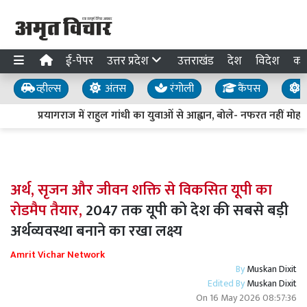
ई-पेपर
उत्तर प्रदेश
उत्तराखंड
देश
विदेश
का
व्हील्स
अंतस
रंगोली
कैंपस
य
प्रयागराज में राहुल गांधी का युवाओं से आह्वान, बोले- नफरत नहीं मोहब्ब
अर्थ, सृजन और जीवन शक्ति से विकसित यूपी का
रोडमैप तैयार,
2047 तक यूपी को देश की सबसे बड़ी
अर्थव्यवस्था बनाने का रखा लक्ष्य
Amrit Vichar Network
By
Muskan Dixit
Edited By
Muskan Dixit
On
16 May 2026 08:57:36