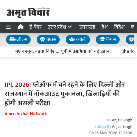
ई-पेपर
उत्तर प्रदेश
उत्तराखंड
देश
विदेश
का
व्हील्स
अंतस
रंगोली
कैंपस
य
नए कानून, बढ़ता निवेश… यूपी में उद्यमिता को नई उड़ान
Jharkhand
IPL 2026:
प्लेऑफ में बने रहने के लिए दिल्ली और
राजस्थान में नॉकआउट मुकाबला, खिलाड़ियों की
होगी असली परीक्षा
Amrit Vichar Network
By
Anjali Singh
Edited By
Anjali Singh
On
16 May 2026 13:03:36