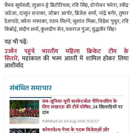
वैभव सूर्यवंशी, लुआन-ड्रे प्रिटोरियस, रवि सिंह, डोनोवन फरेरा, रवींद्र
जडेजा, दासुन शनाका, जोफ्रा आर्चर, ब्रिजेश शर्मा, नांद्रे बर्गर, तुषार
देशपांडे, क्वेना मफाका, एडम मिल्ने, सुशांत मिश्रा, विग्नेश पुथुर, रवि
बिश्नोई, संदीप शर्मा, कुलदीप सेन, यशराज पुंजा, युद्धवीर सिंह।
यह भी पढ़ें:
उज्जैन पहुंचे भारतीय महिला क्रिकेट टीम के
सितारे,
महाकाल की भस्म आरती में शामिल होकर लिया
आशीर्वाद
संबंधित समाचार
सब-जूनियर यूपी बास्केटबॉल चैंपियनशिप के
लिए लखनऊ की टीमें घोषित,
24 खिलाड़ियों पर
दांव
Published On 04 Aug 2026 13:33:57
कॉमनवेल्थ गेम्स के पदक विजेताओं और