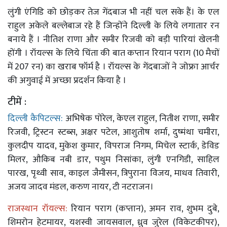
लुंगी एंगिडि को छोड़कर तेज गेंदबाज भी नहीं चल सके हैं। के एल
राहुल अकेले बल्लेबाज रहे हैं जिन्होंने दिल्ली के लिये लगातार रन
बनाये हैं । नीतिश राणा और समीर रिजवी को बड़ी पारियां खेलनी
होंगी । रॉयल्स के लिये चिंता की बात कप्तान रियान पराग (10 मैचों
में 207 रन) का खराब फॉर्म है । रॉयल्स के गेंदबाजों ने जोफ्रा आर्चर
की अगुवाई में अच्छा प्रदर्शन किया है ।
टीमें :
दिल्ली कैपिटल्स:
अभिषेक पोरेल, केएल राहुल, नितीश राणा, समीर
रिजवी, ट्रिस्टन स्टब्स, अक्षर पटेल, आशुतोष शर्मा, दुष्मंथा चमीरा,
कुलदीप यादव, मुकेश कुमार, विपराज निगम, मिचेल स्टार्क, डेविड
मिलर, औकिब नबी डार, पथुम निसांका, लुंगी एनगिडी, साहिल
पारख, पृथ्वी साव, काइल जैमीसन, त्रिपुराना विजय, माधव तिवारी,
अजय जादव मंडल, करुण नायर, टी नटराजन।
राजस्थान रॉयल्स:
रियान पराग (कप्तान), अमन राव, शुभम दुबे,
शिमरोन हेटमायर, यशस्वी जायसवाल, ध्रुव जुरेल (विकेटकीपर),