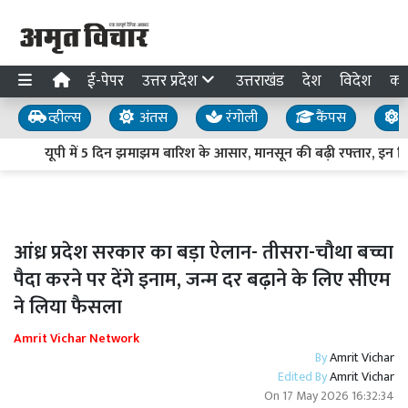
ई-पेपर
उत्तर प्रदेश
उत्तराखंड
देश
विदेश
का
व्हील्स
अंतस
रंगोली
कैंपस
य
यूपी में 5 दिन झमाझम बारिश के आसार, मानसून की बढ़ी रफ्तार, इन जिलों
आंध्र प्रदेश सरकार का बड़ा ऐलान- तीसरा-चौथा बच्चा
पैदा करने पर देंगे इनाम, जन्म दर बढ़ाने के लिए सीएम
ने लिया फैसला
Amrit Vichar Network
By
Amrit Vichar
Edited By
Amrit Vichar
On
17 May 2026 16:32:34