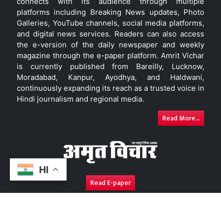
connects with its audience through multiple
platforms including Breaking News updates, Photo
Galleries, YouTube channels, social media platforms,
and digital news services. Readers can also access
the e-version of the daily newspaper and weekly
magazine through the e-paper platform. Amrit Vichar
is currently published from Bareilly, Lucknow,
Moradabad, Kanpur, Ayodhya, and Haldwani,
continuously expanding its reach as a trusted voice in
Hindi journalism and regional media.
Read More...
HI
Read E-paper
About Us
Contact Us
Complaint Redressal
Disc