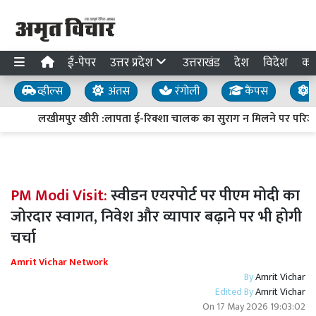
ई-पेपर
उत्तर प्रदेश
उत्तराखंड
देश
विदेश
का
व्हील्स
अंतस
रंगोली
कैंपस
य
लखीमपुर खीरी :लापता ई-रिक्शा चालक का सुराग न मिलने पर परिजनों
PM Modi Visit:
स्वीडन एयरपोर्ट पर पीएम मोदी का
जोरदार स्वागत, निवेश और व्यापार बढ़ाने पर भी होगी
चर्चा
Amrit Vichar Network
By
Amrit Vichar
Edited By
Amrit Vichar
On
17 May 2026 19:03:02