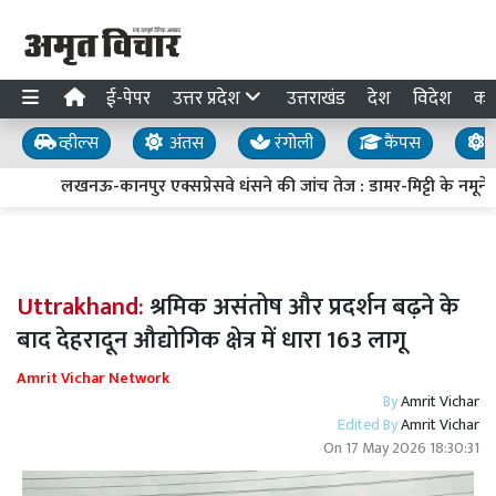
ई-पेपर
उत्तर प्रदेश
उत्तराखंड
देश
विदेश
का
व्हील्स
अंतस
रंगोली
कैंपस
य
लखनऊ-कानपुर एक्सप्रेसवे धंसने की जांच तेज : डामर-मिट्टी के नमूने ल
Uttrakhand:
श्रमिक असंतोष और प्रदर्शन बढ़ने के
बाद देहरादून औद्योगिक क्षेत्र में धारा 163 लागू
Amrit Vichar Network
By
Amrit Vichar
Edited By
Amrit Vichar
On
17 May 2026 18:30:31