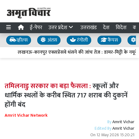
ई-पेपर
उत्तर प्रदेश
उत्तराखंड
देश
विदेश
का
व्हील्स
अंतस
रंगोली
कैंपस
य
लखनऊ-कानपुर एक्सप्रेसवे धंसने की जांच तेज : डामर-मिट्टी के नमूने ल
तमिलनाडु सरकार का बड़ा फैसला :
स्कूलों और
धार्मिक स्थलों के करीब स्थित 717 शराब की दुकानें
होंगी बंद
Amrit Vichar Network
By
Amrit Vichar
Edited By
Amrit Vichar
On
12 May 2026 15:20:21