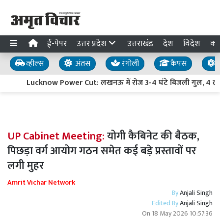
ई-पेपर
उत्तर प्रदेश
उत्तराखंड
देश
विदेश
का
व्हील्स
अंतस
रंगोली
कैंपस
य
Lucknow Power Cut: लखनऊ में रोज 3-4 घंटे बिजली गुल, 4 लाख स
UP Cabinet Meeting:
योगी कैबिनेट की बैठक,
पिछड़ा वर्ग आयोग गठन समेत कई बड़े प्रस्तावों पर
लगी मुहर
Amrit Vichar Network
By
Anjali Singh
Edited By
Anjali Singh
On
18 May 2026 10:57:36