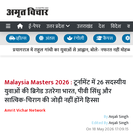
ई-पेपर
उत्तर प्रदेश
उत्तराखंड
देश
विदेश
का
व्हील्स
अंतस
रंगोली
कैंपस
य
प्रयागराज में राहुल गांधी का युवाओं से आह्वान, बोले- नफरत नहीं मोहब्बत 
Malaysia Masters 2026 :
टूर्नामेंट में 26 सदस्यीय
युवाओं की ब्रिगेड उतरेगा भारत, पीवी सिंधु और
सात्विक-चिराग की जोड़ी नहीं होंगे हिस्सा
Amrit Vichar Network
By
Anjali Singh
Edited By
Anjali Singh
On
18 May 2026 17:09:15