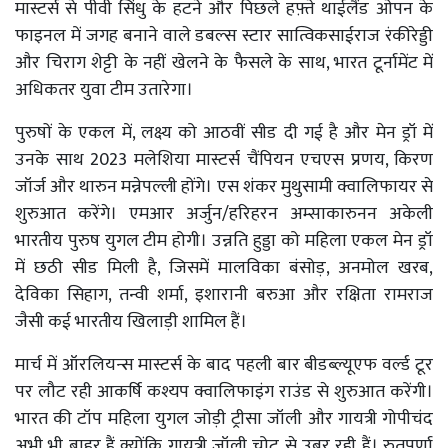
मास्टर्स से पीवी सिंधु के हटने और पिछले हफ़्ते थाईलैंड ओपन के
फाइनल में जगह बनाने वाले डबल्स स्टार सात्विकसाईराज रंकीरेड्डी
और चिराग शेट्टी के नहीं खेलने के फैसले के साथ, भारत टूर्नामेंट में
अधिकतर युवा टीम उतारेगा।
पुरुषों के एकल में, लक्ष्य को आठवीं सीड दी गई है और मेन ड्रॉ में
उनके साथ 2023 मलेशिया मास्टर्स चैंपियन एचएस प्रणय, किरण
जॉर्ज और थारुन मन्नेपल्ली होंगे। एस शंकर मुथुसामी क्वालिफायर से
शुरुआत करेंगे। एमआर अर्जुन/हरिहरन अम्साकारुनन अकेली
भारतीय पुरुष युगल टीम होगी। उन्नति हुड्डा को महिला एकल मेन ड्रॉ
में छठी सीड मिली है, जिसमें मालविका बंसोड़, अनमोल खरब,
देविका सिहाग, तन्वी शर्मा, इशारानी बरुआ और रक्षिता रामराज
जैसी कई भारतीय खिलाड़ी शामिल हैं।
मार्च में ऑरलियन्स मास्टर्स के बाद पहली बार बीडब्ल्यूएफ वर्ल्ड टूर
पर लौट रही आकर्षि कश्यप क्वालिफाइंग राउंड से शुरुआत करेंगी।
भारत की टॉप महिला युगल जोड़ी ट्रीसा जॉली और गायत्री गोपीचंद
अभी भी बाहर हैं क्योंकि गायत्री जॉली चोट से उबर रही हैं। रुतपर्णा