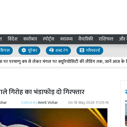
श
विदेश
कारोबार
स्पोर्ट्स
स्वास्थ्य
वैचारिकी
राशिफल
और द
कैंपस
यूरेका
शब्द रंग
ग्लैमवर्ल्ड
माणु बम से लेकर मंगल पर क्यूरियोसिटी की लैंडिंग तक, जानें आज के दिन की 
े वाले गिरोह का भंडाफोड़ दो गिरफ्तार
ichar
Edited By
Amrit Vichar
On
18 May 2026 17:09:16