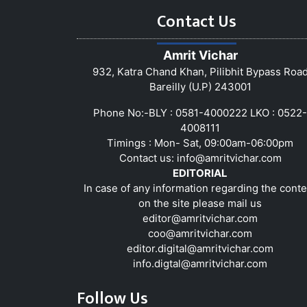
Contact Us
Amrit Vichar
932, Katra Chand Khan, Pilibhit Bypass Roa
Bareilly (U.P) 243001
Phone No:-BLY : 0581-4000222 LKO : 0522-
4008111
Timings : Mon- Sat, 09:00am-06:00pm
Contact us:
info@amritvichar.com
EDITORIAL
In case of any information regarding the conte
on the site please mail us
editor@amritvichar.com
coo@amritvichar.com
editor.digital@amritvichar.com
info.digtal@amritvichar.com
Follow Us