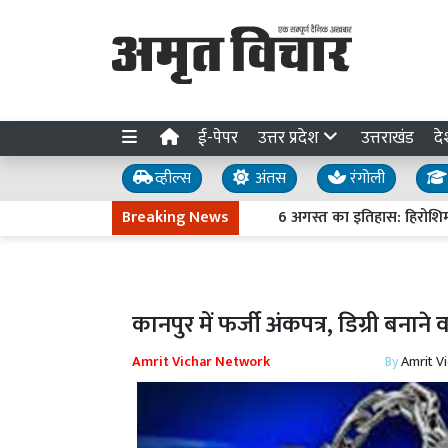
ई-पेपर
उत्तर प्रदेश
उत्तराखंड
दे
व्हील्स
अंतस
रंगोली
Breaking News
6 अगस्त का इतिहास: हिरोशिमा पर पर
कानपुर में फर्जी अंकपत्र, डिग्री बनान
Amrit Vichar Network
By
Amrit V