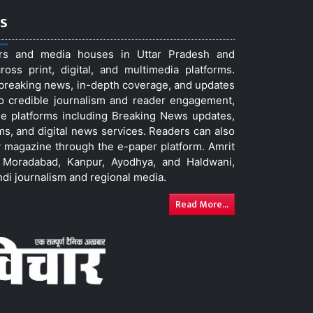
s
ers and media houses in Uttar Pradesh and
ss print, digital, and multimedia platforms.
t breaking news, in-depth coverage, and updates
to credible journalism and reader engagement,
le platforms including Breaking News updates,
ms, and digital news services. Readers can also
 magazine through the e-paper platform. Amrit
w, Moradabad, Kanpur, Ayodhya, and Haldwani,
ndi journalism and regional media.
Read More...