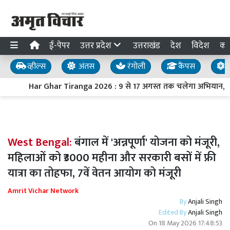
ई-पेपर
उत्तर प्रदेश
उत्तराखंड
देश
विदेश
का
व्हील्स
अंतस
रंगोली
कैंपस
य
Har Ghar Tiranga 2026 : 9 से 17 अगस्त तक चलेगा अभियान, PM मोद
West Bengal:
बंगाल में 'अन्नपूर्णा' योजना को मंजूरी,
महिलाओं को ₹3000 महीना और सरकारी बसों में फ्री
यात्रा का तोहफा, 7वें वेतन आयोग को मंजूरी
Amrit Vichar Network
By
Anjali Singh
Edited By
Anjali Singh
On
18 May 2026 17:48:53