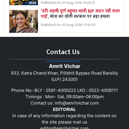
Published On 03 Aug 2026 12:28:33
‘डरी-सहमी पूर्ण बहुमत वाली BJP सदन नहीं चला
पाई’,
मोना का योगी सरकार पर बड़ा हमला
Published On 05 Aug 2026 17:42:01
Contact Us
Amrit Vichar
932, Katra Chand Khan, Pilibhit Bypass Road Bareilly
(U.P) 243001
Phone No:-BLY : 0581-4000222 LKO : 0522-4008111
Timings : Mon- Sat, 09:00am-06:00pm
Contact us:
info@amritvichar.com
EDITORIAL
In case of any information regarding the content on
the site please mail us
editor@amritvichar.com