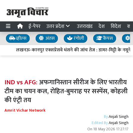
ई-पेपर
उत्तर प्रदेश
उत्तराखंड
देश
विदेश
का
व्हील्स
अंतस
रंगोली
कैंपस
य
लखनऊ-कानपुर एक्सप्रेसवे धंसने की जांच तेज : डामर-मिट्टी के नमूने लि
IND vs AFG:
अफगानिस्तान सीरीज के लिए भारतीय
टीम का चयन कल, रोहित-बुमराह पर सस्पेंस, कोहली
की एंट्री तय
Amrit Vichar Network
By
Anjali Singh
Edited By
Anjali Singh
On
18 May 2026 17:27:17