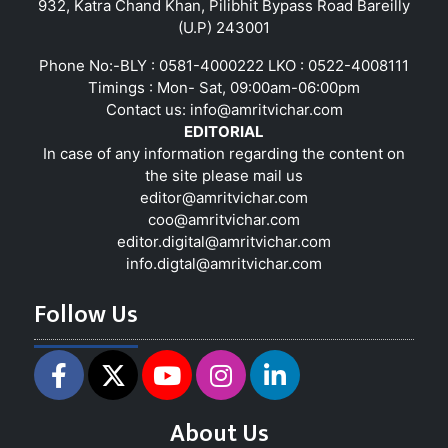
932, Katra Chand Khan, Pilibhit Bypass Road Bareilly
(U.P) 243001
Phone No:-BLY : 0581-4000222 LKO : 0522-4008111
Timings : Mon- Sat, 09:00am-06:00pm
Contact us:
info@amritvichar.com
EDITORIAL
In case of any information regarding the content on
the site please mail us
editor@amritvichar.com
coo@amritvichar.com
editor.digital@amritvichar.com
info.digtal@amritvichar.com
Follow Us
About Us