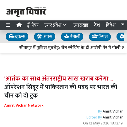
ई-पेपर
उत्तर प्रदेश
उत्तराखंड
देश
विदेश
का
व्हील्स
अंतस
रंगोली
कैंपस
य
सीतापुर में पुलिस मुठभेड़: चेन स्नेचिंग के दो आरोपी पैर में गोली लग
'आतंक का साथ अंतरराष्ट्रीय साख खराब करेगा'...
ऑपरेशन सिंदूर में पाकिस्तान की मदद पर भारत की
चीन को दो टूक
Amrit Vichar Network
By
Amrit Vichar
Edited By
Amrit Vichar
On
12 May 2026 18:12:19