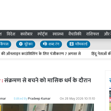
श
विदेश
कारोबार
स्पोर्ट्स
स्वास्थ्य
वैचारिकी
राशिफल
और द
कैंपस
यूरेका
शब्द रंग
ग्लैमवर्ल्ड
ऑनलाइन काउंसिलिंग के लिए पंजीकरण 7 अगस्त से
हिंदू नेताओं की हत्य
 :
संक्रमण से बचने को मासिक धर्म के दौरान
umar
Edited By
Pradeep Kumar
On
28 May 2026 10:11:10