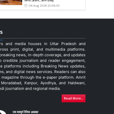
किया अलग, जानें वजह
06 Aug 2026 22:06:43
s
ers and media houses in Uttar Pradesh and
ss print, digital, and multimedia platforms.
t breaking news, in-depth coverage, and updates
to credible journalism and reader engagement,
le platforms including Breaking News updates,
ms, and digital news services. Readers can also
 magazine through the e-paper platform. Amrit
w, Moradabad, Kanpur, Ayodhya, and Haldwani,
ndi journalism and regional media.
Read More...