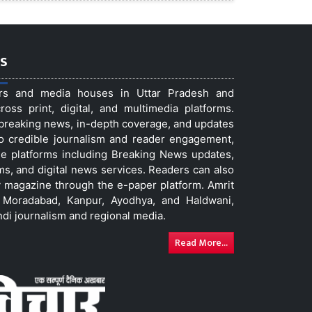
s
ers and media houses in Uttar Pradesh and
ss print, digital, and multimedia platforms.
t breaking news, in-depth coverage, and updates
to credible journalism and reader engagement,
le platforms including Breaking News updates,
ms, and digital news services. Readers can also
 magazine through the e-paper platform. Amrit
w, Moradabad, Kanpur, Ayodhya, and Haldwani,
ndi journalism and regional media.
Read More...