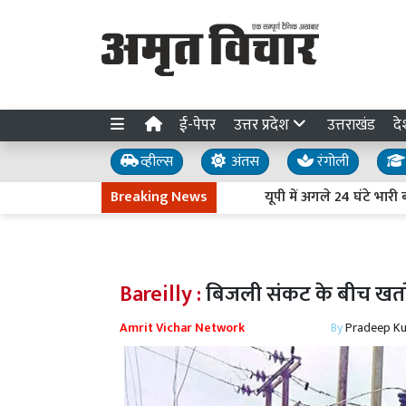
ई-पेपर
उत्तर प्रदेश
उत्तराखंड
दे
व्हील्स
अंतस
रंगोली
Breaking News
यूपी में अगले 24 घंटे भारी बारि
Bareilly :
बिजली संकट के बीच खतरे मे
Amrit Vichar Network
By
Pradeep K