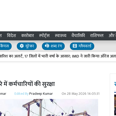
श
विदेश
कारोबार
स्पोर्ट्स
स्वास्थ्य
वैचारिकी
राशिफल
और द
कैंपस
यूरेका
शब्द रंग
ग्लैमवर्ल्ड
श का अलर्ट, 17 जिलों में भारी वर्षा के आसार; IMD ने जारी किया ऑरेंज अलर्ट
ं कर्मचारियों की सुरक्षा
umar
Edited By
Pradeep Kumar
On
28 May 2026 14:05:31