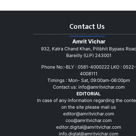
Contact Us
Amrit Vichar
932, Katra Chand Khan, Pilibhit Bypass Roa
Bareilly (U.P) 243001
Phone No:-BLY : 0581-4000222 LKO : 0522-
4008111
Timings : Mon- Sat, 09:00am-06:00pm
Contact us:
info@amritvichar.com
EDITORIAL
In case of any information regarding the conte
on the site please mail us
editor@amritvichar.com
coo@amritvichar.com
editor.digital@amritvichar.com
info.digtal@amritvichar.com