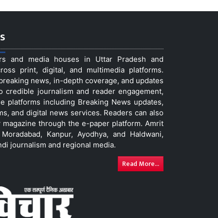
s
ers and media houses in Uttar Pradesh and
ss print, digital, and multimedia platforms.
t breaking news, in-depth coverage, and updates
to credible journalism and reader engagement,
le platforms including Breaking News updates,
ms, and digital news services. Readers can also
 magazine through the e-paper platform. Amrit
w, Moradabad, Kanpur, Ayodhya, and Haldwani,
ndi journalism and regional media.
Read More...