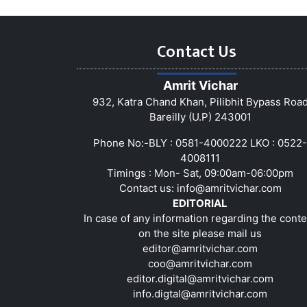
Contact Us
Amrit Vichar
932, Katra Chand Khan, Pilibhit Bypass Roa
Bareilly (U.P) 243001
Phone No:-BLY : 0581-4000222 LKO : 0522-
4008111
Timings : Mon- Sat, 09:00am-06:00pm
Contact us:
info@amritvichar.com
EDITORIAL
In case of any information regarding the conte
on the site please mail us
editor@amritvichar.com
coo@amritvichar.com
editor.digital@amritvichar.com
info.digtal@amritvichar.com