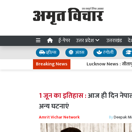
ई-पेपर
उत्तर प्रदेश
उत्तराखंड
दे
व्हील्स
अंतस
रंगोली
Breaking News
Lucknow News : सीतापुर हाईव
1 जून का इतिहास :
आज ही दिन नेपाल क
अन्य घटनाएं
Amrit Vichar Network
By
Deepak Mi