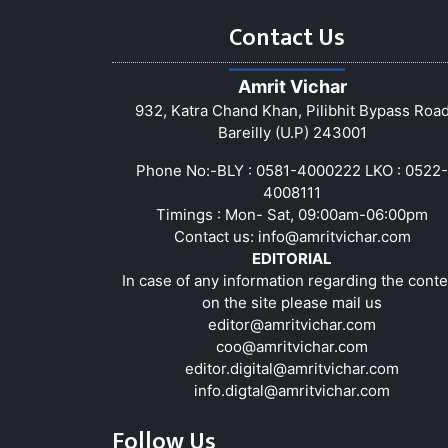
Contact Us
Amrit Vichar
932, Katra Chand Khan, Pilibhit Bypass Roa
Bareilly (U.P) 243001
Phone No:-BLY : 0581-4000222 LKO : 0522-
4008111
Timings : Mon- Sat, 09:00am-06:00pm
Contact us:
info@amritvichar.com
EDITORIAL
In case of any information regarding the conte
on the site please mail us
editor@amritvichar.com
coo@amritvichar.com
editor.digital@amritvichar.com
info.digtal@amritvichar.com
Follow Us