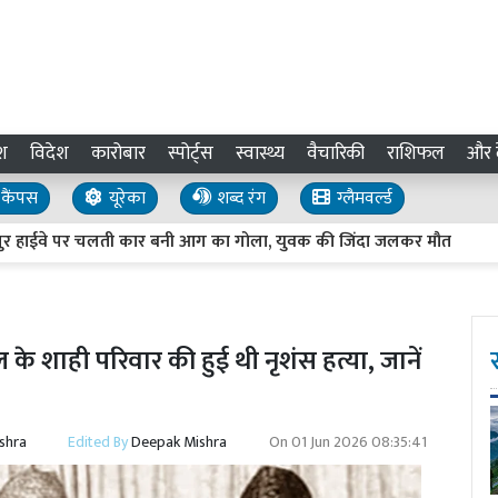
श
विदेश
कारोबार
स्पोर्ट्स
स्वास्थ्य
वैचारिकी
राशिफल
और द
कैंपस
यूरेका
शब्द रंग
ग्लैमवर्ल्ड
े पर चलती कार बनी आग का गोला, युवक की जिंदा जलकर मौत
युवाओं क
े शाही परिवार की हुई थी नृशंस हत्या, जानें
shra
Edited By
Deepak Mishra
On
01 Jun 2026 08:35:41