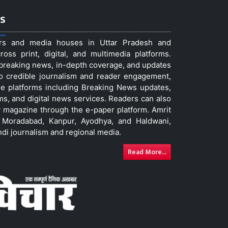
s
ers and media houses in Uttar Pradesh and
ss print, digital, and multimedia platforms.
t breaking news, in-depth coverage, and updates
to credible journalism and reader engagement,
le platforms including Breaking News updates,
ms, and digital news services. Readers can also
 magazine through the e-paper platform. Amrit
w, Moradabad, Kanpur, Ayodhya, and Haldwani,
ndi journalism and regional media.
Read More...