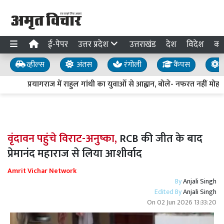
ई-पेपर
उत्तर प्रदेश
उत्तराखंड
देश
विदेश
का
व्हील्स
अंतस
रंगोली
कैंपस
य
प्रयागराज में राहुल गांधी का युवाओं से आह्वान, बोले- नफरत नहीं मोहब्
वृंदावन पहुंचे विराट-अनुष्का,
RCB की जीत के बाद
प्रेमानंद महाराज से लिया आशीर्वाद
Amrit Vichar Network
By
Anjali Singh
Edited By
Anjali Singh
On
02 Jun 2026 13:33:20