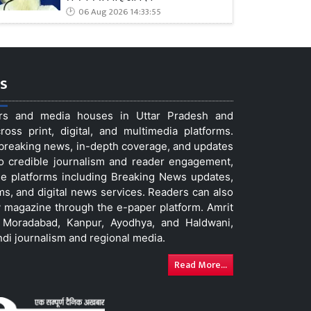
06 Aug 2026 14:33:55
s
ers and media houses in Uttar Pradesh and
ss print, digital, and multimedia platforms.
t breaking news, in-depth coverage, and updates
to credible journalism and reader engagement,
le platforms including Breaking News updates,
ms, and digital news services. Readers can also
 magazine through the e-paper platform. Amrit
w, Moradabad, Kanpur, Ayodhya, and Haldwani,
ndi journalism and regional media.
Read More...