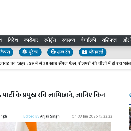
श
विदेश
कारोबार
स्पोर्ट्स
स्वास्थ्य
वैचारिकी
राशिफल
और द
कैंपस
यूरेका
शब्द रंग
ग्लैमवर्ल्ड
जहर': 59 में से 29 खाद्य सैंपल फेल, रोजमर्रा की चीजों में हो रहा 'खेल'
 पार्टी के प्रमुख रवि लामिछाने, जानिए किन
Singh
Edited By
Anjali Singh
On
03 Jun 2026 15:22:22