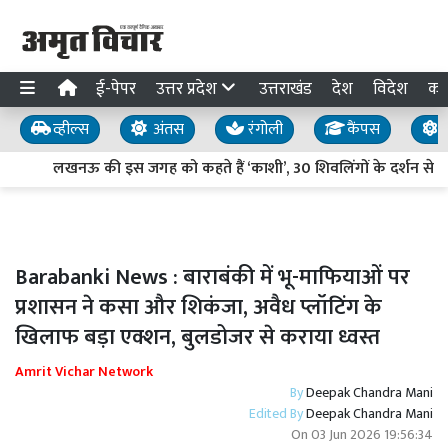
ई-पेपर
उत्तर प्रदेश
उत्तराखंड
देश
विदेश
का
व्हील्स
अंतस
रंगोली
कैंपस
य
लखनऊ की इस जगह को कहते हैं ‘काशी’, 30 शिवलिंगों के दर्शन से मिल
Barabanki News : बाराबंकी में भू-माफियाओं पर
प्रशासन ने कसा और शिकंजा, अवैध प्लॉटिंग के
खिलाफ बड़ा एक्शन, बुलडोजर से कराया ध्वस्त
Amrit Vichar Network
By
Deepak Chandra Mani
Edited By
Deepak Chandra Mani
On
03 Jun 2026 19:56:34