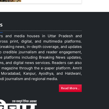
s
ers and media houses in Uttar Pradesh and
ss print, digital, and multimedia platforms.
t breaking news, in-depth coverage, and updates
to credible journalism and reader engagement,
le platforms including Breaking News updates,
ms, and digital news services. Readers can also
 magazine through the e-paper platform. Amrit
w, Moradabad, Kanpur, Ayodhya, and Haldwani,
ndi journalism and regional media.
Read More...