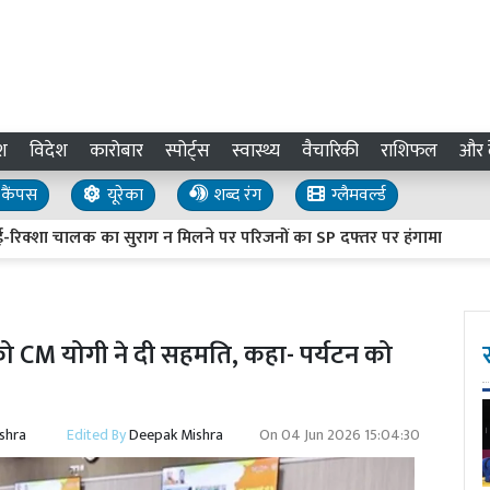
श
विदेश
कारोबार
स्पोर्ट्स
स्वास्थ्य
वैचारिकी
राशिफल
और द
कैंपस
यूरेका
शब्द रंग
ग्लैमवर्ल्ड
 चालक का सुराग न मिलने पर परिजनों का SP दफ्तर पर हंगामा
Sambha
को CM योगी ने दी सहमति, कहा- पर्यटन को
shra
Edited By
Deepak Mishra
On
04 Jun 2026 15:04:30