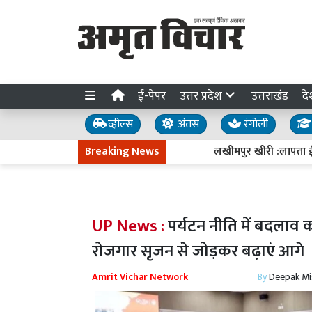
ई-पेपर
उत्तर प्रदेश
उत्तराखंड
दे
व्हील्स
अंतस
रंगोली
Breaking News
लखीमपुर खीरी :लापता ई-रिक्शा
UP News :
पर्यटन नीति में बदलाव 
रोजगार सृजन से जोड़कर बढ़ाएं आगे
Amrit Vichar Network
By
Deepak Mi