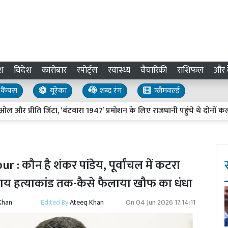
श
विदेश
कारोबार
स्पोर्ट्स
स्वास्थ्य
वैचारिकी
राशिफल
और द
कैंपस
यूरेका
शब्द रंग
ग्लैमवर्ल्ड
रीति जिंटा, ‘बंटवारा 1947’ प्रमोशन के लिए राजधानी पहुंचे थे दोनों कलाकार
 कौन है शंकर पांडेय, पूर्वांचल में कटरा
राय हत्याकांड तक-कैसे फैलाया खौफ का धंधा
Khan
Edited By
Ateeq Khan
On
04 Jun 2026 17:14:11