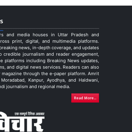
s
ers and media houses in Uttar Pradesh and
ss print, digital, and multimedia platforms.
t breaking news, in-depth coverage, and updates
to credible journalism and reader engagement,
le platforms including Breaking News updates,
ms, and digital news services. Readers can also
 magazine through the e-paper platform. Amrit
w, Moradabad, Kanpur, Ayodhya, and Haldwani,
ndi journalism and regional media.
Read More...