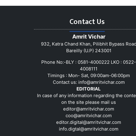
Contact Us
Amrit Vichar
932, Katra Chand Khan, Pilibhit Bypass Roa
Bareilly (U.P) 243001
Phone No:-BLY : 0581-4000222 LKO : 0522-
4008111
Timings : Mon- Sat, 09:00am-06:00pm
Contact us:
info@amritvichar.com
EDITORIAL
In case of any information regarding the conte
on the site please mail us
editor@amritvichar.com
coo@amritvichar.com
editor.digital@amritvichar.com
info.digtal@amritvichar.com