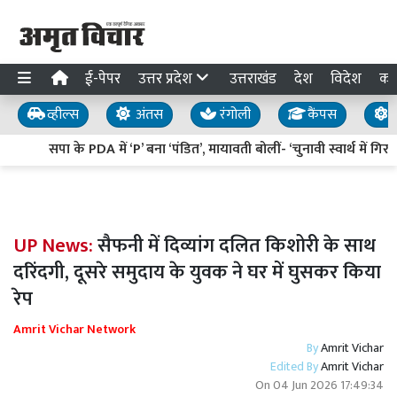
ई-पेपर
उत्तर प्रदेश
उत्तराखंड
देश
विदेश
का
व्हील्स
अंतस
रंगोली
कैंपस
य
सपा के PDA में ‘P’ बना ‘पंडित’, मायावती बोलीं- ‘चुनावी स्वार्थ में गिरग
UP News:
सैफनी में दिव्यांग दलित किशोरी के साथ
दरिंदगी, दूसरे समुदाय के युवक ने घर में घुसकर किया
रेप
Amrit Vichar Network
By
Amrit Vichar
Edited By
Amrit Vichar
On
04 Jun 2026 17:49:34