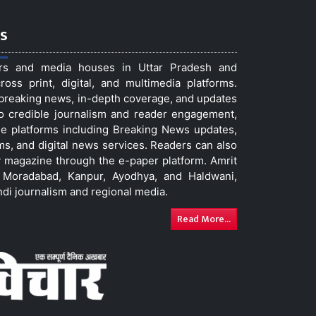
s
ers and media houses in Uttar Pradesh and
ss print, digital, and multimedia platforms.
t breaking news, in-depth coverage, and updates
to credible journalism and reader engagement,
le platforms including Breaking News updates,
ms, and digital news services. Readers can also
 magazine through the e-paper platform. Amrit
w, Moradabad, Kanpur, Ayodhya, and Haldwani,
ndi journalism and regional media.
Read More...