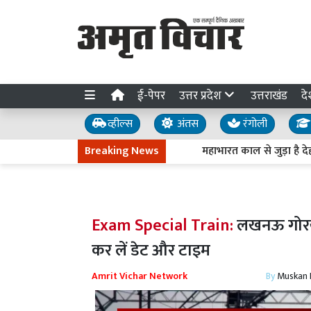
ई-पेपर
उत्तर प्रदेश
उत्तराखंड
दे
व्हील्स
अंतस
रंगोली
Breaking News
महाभारत काल से जुड़ा है देहरादू
Exam Special Train:
लखनऊ गोरखपु
कर लें डेट और टाइम
Amrit Vichar Network
By
Muskan D