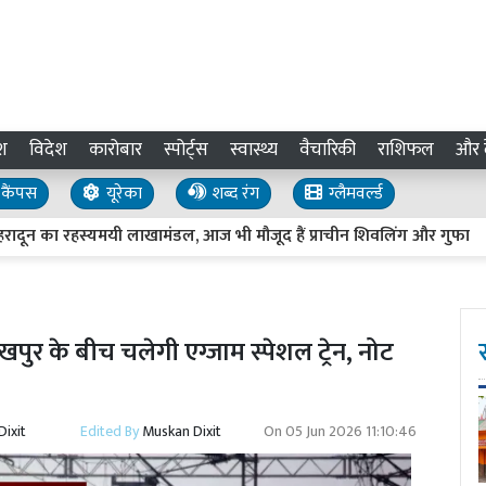
श
विदेश
कारोबार
स्पोर्ट्स
स्वास्थ्य
वैचारिकी
राशिफल
और द
कैंपस
यूरेका
शब्द रंग
ग्लैमवर्ल्ड
न का रहस्यमयी लाखामंडल, आज भी मौजूद हैं प्राचीन शिवलिंग और गुफा
ज
र के बीच चलेगी एग्जाम स्पेशल ट्रेन, नोट
ixit
Edited By
Muskan Dixit
On
05 Jun 2026 11:10:46