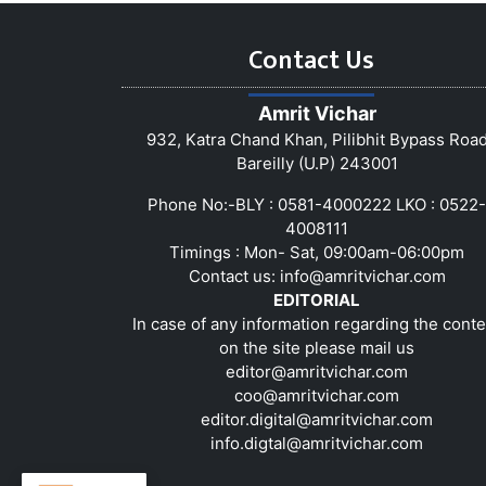
Contact Us
Amrit Vichar
932, Katra Chand Khan, Pilibhit Bypass Roa
Bareilly (U.P) 243001
Phone No:-BLY : 0581-4000222 LKO : 0522-
4008111
Timings : Mon- Sat, 09:00am-06:00pm
Contact us:
info@amritvichar.com
EDITORIAL
In case of any information regarding the conte
on the site please mail us
editor@amritvichar.com
coo@amritvichar.com
editor.digital@amritvichar.com
info.digtal@amritvichar.com