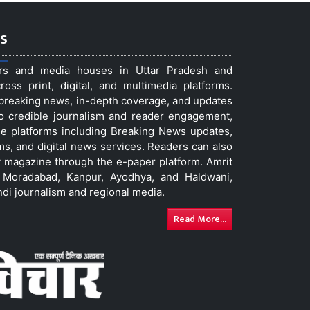
s
ers and media houses in Uttar Pradesh and
ss print, digital, and multimedia platforms.
t breaking news, in-depth coverage, and updates
to credible journalism and reader engagement,
le platforms including Breaking News updates,
ms, and digital news services. Readers can also
 magazine through the e-paper platform. Amrit
w, Moradabad, Kanpur, Ayodhya, and Haldwani,
ndi journalism and regional media.
Read More...