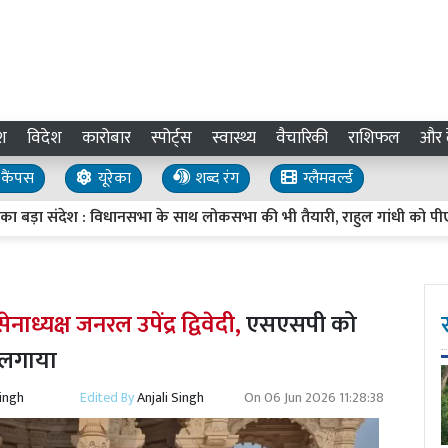
श
विदेश
कारोबार
स्पोर्ट्स
स्वास्थ्य
वैचारिकी
राशिफल
और द
कैंपस
यूरेका
शब्द रंग
ग्लैमवर्ल्ड
 बड़ा संदेश : विधानसभा के साथ लोकसभा की भी तैयारी, राहुल गांधी को पीएम बना
ध्यक्ष जनरल उपेंद्र द्विवेदी,
एसएसपी को
 लगाया
Singh
Edited By
Anjali Singh
On
06 Jun 2026 11:28:38