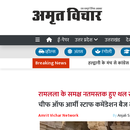
ई-पेपर
उत्तर प्रदेश
उत्तराखंड
दे
व्हील्स
अंतस
रंगोली
Breaking News
हल्द्वानी के मंच से कांग्रेस का
रामलला के समक्ष नतमस्तक हुए थल सेना
चीफ ऑफ आर्मी स्टाफ कमेंडेशन बैज
Amrit Vichar Network
By
Anjali 