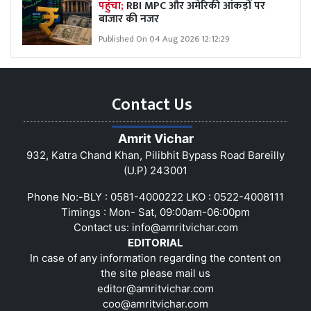
पहुंचा;
RBI MPC और अमेरिकी आंकड़ों पर
बाजार की नजर
Published On 04 Aug 2026 12:12:29
Contact Us
Amrit Vichar
932, Katra Chand Khan, Pilibhit Bypass Road Bareilly
(U.P) 243001
Phone No:-BLY : 0581-4000222 LKO : 0522-4008111
Timings : Mon- Sat, 09:00am-06:00pm
Contact us:
info@amritvichar.com
EDITORIAL
In case of any information regarding the content on
the site please mail us
editor@amritvichar.com
coo@amritvichar.com