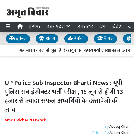
ई-पेपर
उत्तर प्रदेश
उत्तराखंड
देश
विदेश
का
व्हील्स
अंतस
रंगोली
कैंपस
य
महाभारत काल से जुड़ा है देहरादून का रहस्यमयी लाखामंडल, आज भी म
UP Police Sub Inspector Bharti News : यूपी
पुलिस सब इंस्पेक्टर भर्ती परीक्षा, 15 जून से होगी 13
हजार से ज्यादा सफल अभ्यर्थियों के दस्तावेजों की
जांच
Amrit Vichar Network
By
Ateeq Khan
Edited By
Ateeq Khan