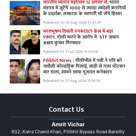
भारतीय व्यापार महोत्सव 12 अगस्त से:
भारत
मंडपम में जुटेंगे 1000 से ज्यादा स्वदेशी कंपनियों
के प्रदर्शक, लखनऊ के व्यापारी भी लेंगे हिस्सा
Published On 03 Aug 2026 15:43:30
भरतभूषण तिवारी एनकाउंटर केस में बड़ा
एक्शन,
गोली मारने के आरोप में STF जवान
अक्षय कुमार गिरफ्तार
Published On 31 Jul 2026 13:04:26
Pilibhit News :
पीलीभीत में पत्नी ने पति को
नशीली कोल्डड्रिंक पिलाई, साड़ी से गला घोंटकर
मार डाला, सामने आया गुजरात कनेक्शन
Published On 01 Aug 2026 13:10:38
Contact Us
Amrit Vichar
932, Katra Chand Khan, Pilibhit Bypass Road Bareilly