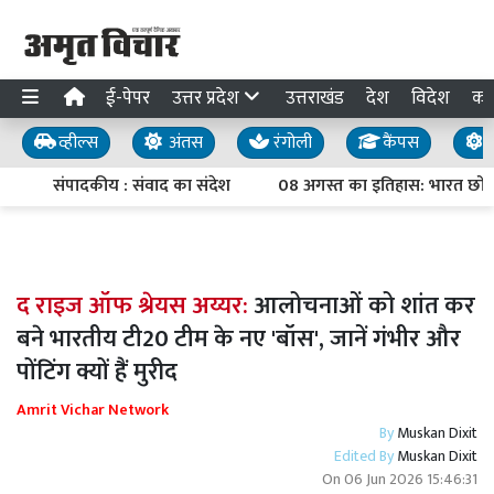
ई-पेपर
उत्तर प्रदेश
उत्तराखंड
देश
विदेश
का
व्हील्स
अंतस
रंगोली
कैंपस
य
संपादकीय : संवाद का संदेश
08 अगस्त का इतिहास: भारत छोड़ो आंद
द राइज ऑफ श्रेयस अय्यर:
आलोचनाओं को शांत कर
बने भारतीय टी20 टीम के नए 'बॉस', जानें गंभीर और
पोंटिंग क्यों हैं मुरीद
Amrit Vichar Network
By
Muskan Dixit
Edited By
Muskan Dixit
On
06 Jun 2026 15:46:31