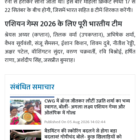
रनों से हराकर सोना जीता था। इस बार महिला क्रिकेट स्पर्धा 17 से
22 सितंबर के बीच होगी, जिसमें भारत सहित 8 टीमें शिरकत करेंगी।
एशियन गेम्स 2026 के लिए पूरी भारतीय टीम
श्रेयस अय्यर (कप्तान), तिलक वर्मा (उपकप्तान), अभिषेक शर्मा,
वैभव सूर्यवंशी, संजू सैमसन, ईशान किशन, शिवम दुबे, नीतीश रेड्डी,
अक्षर पटेल, वॉशिंगटन सुंदर, वरुण चक्रवर्ती, रवि बिश्नोई, हर्षित
राणा, अर्शदीप सिंह, जसप्रीत बुमराह।
संबंधित समाचार
CWG में ब्रॉन्ज़ जीतकर लौटीं उन्नति शर्मा का भव्य
स्वागत, बोलीं- अगला लक्ष्य एशियन गेम्स और
ओलंपिक में गोल्ड
Published On 05 Aug 2026 14:02:44
बैडमिंटन की स्कोरिंग बदलने से होगा बड़ा
बदलाव! गोपीचंद बोले- कुछ खिलाड़ियों को