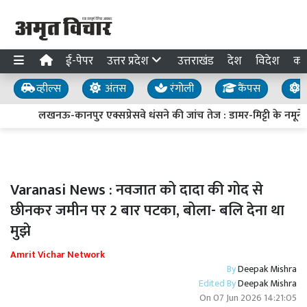
ई-पेपर
उत्तर प्रदेश
उत्तराखंड
देश
विदेश
का
व्हील्स
अंतस
रंगोली
कैंपस
य
लखनऊ-कानपुर एक्सप्रेसवे धंसने की जांच तेज : डामर-मिट्टी के नमूने ल
Varanasi News : नवजात को दादा की गोद से
छीनकर जमीन पर 2 बार पटका, बोला- बलि देना था
मुझे
Amrit Vichar Network
By
Deepak Mishra
Edited By
Deepak Mishra
On
07 Jun 2026 14:21:05