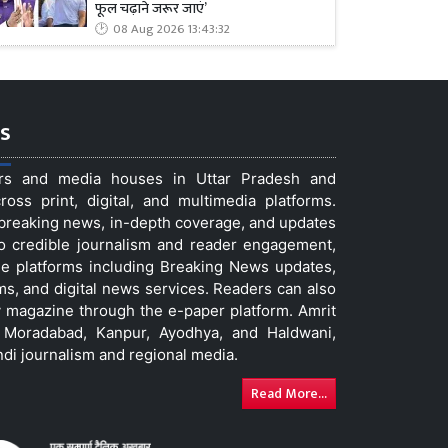
फूल चढ़ाने जरूर जाएं’
08 Aug 2026 13:43:32
s
ers and media houses in Uttar Pradesh and
ss print, digital, and multimedia platforms.
t breaking news, in-depth coverage, and updates
to credible journalism and reader engagement,
le platforms including Breaking News updates,
ms, and digital news services. Readers can also
 magazine through the e-paper platform. Amrit
w, Moradabad, Kanpur, Ayodhya, and Haldwani,
ndi journalism and regional media.
Read More...