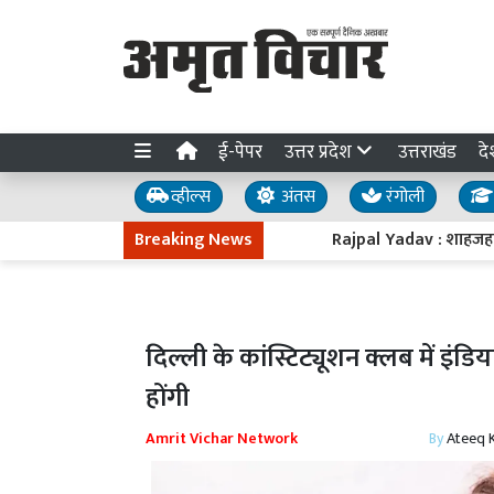
ई-पेपर
उत्तर प्रदेश
उत्तराखंड
दे
व्हील्स
अंतस
रंगोली
Breaking News
Rajpal Yadav : शाहजहांपुर में 
दिल्ली के कांस्टिट्यूशन क्लब में इं
होंगी
Amrit Vichar Network
By
Ateeq 