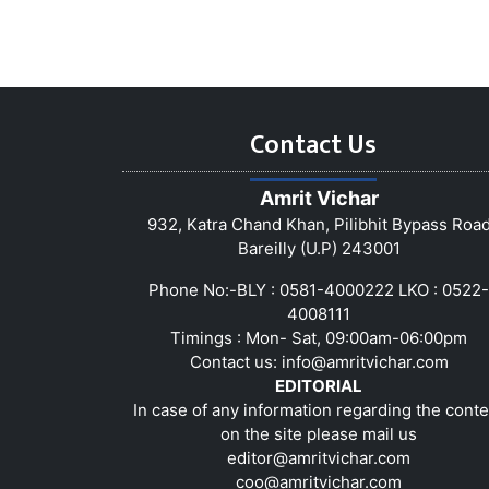
Contact Us
Amrit Vichar
932, Katra Chand Khan, Pilibhit Bypass Roa
Bareilly (U.P) 243001
Phone No:-BLY : 0581-4000222 LKO : 0522-
4008111
Timings : Mon- Sat, 09:00am-06:00pm
Contact us:
info@amritvichar.com
EDITORIAL
In case of any information regarding the conte
on the site please mail us
editor@amritvichar.com
coo@amritvichar.com