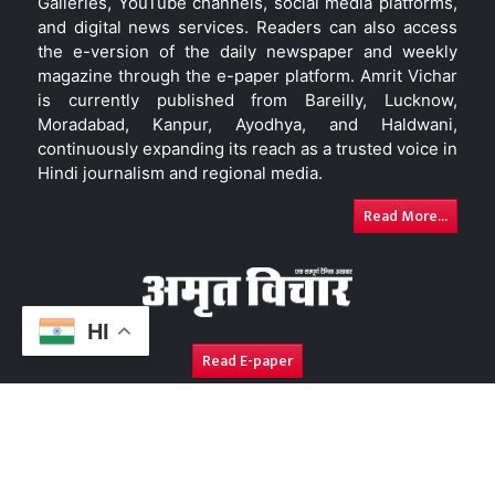
Galleries, YouTube channels, social media platforms,
and digital news services. Readers can also access
the e-version of the daily newspaper and weekly
magazine through the e-paper platform. Amrit Vichar
is currently published from Bareilly, Lucknow,
Moradabad, Kanpur, Ayodhya, and Haldwani,
continuously expanding its reach as a trusted voice in
Hindi journalism and regional media.
Read More...
HI
Read E-paper
About Us
Contact Us
Complaint Redressal
Disc
Copyright © 2026. All Rights Reserved By
Amrit Vichar.