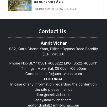
का मास्टर प्लान तैयार
Published On 31 Jul 2026 15:23:23
Contact Us
Amrit Vichar
932, Katra Chand Khan, Pilibhit Bypass Road Bareilly
(U.P) 243001
Phone No:-BLY : 0581-4000222 LKO : 0522-4008111
Timings : Mon- Sat, 09:00am-06:00pm
Contact us:
info@amritvichar.com
EDITORIAL
In case of any information regarding the content on
the site please mail us
editor@amritvichar.com
coo@amritvichar.com
editor.digital@amritvichar.com