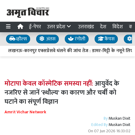
ई-पेपर
उत्तर प्रदेश
उत्तराखंड
देश
विदेश
का
व्हील्स
अंतस
रंगोली
कैंपस
य
लखनऊ-कानपुर एक्सप्रेसवे धंसने की जांच तेज : डामर-मिट्टी के नमूने लिए, ड्र
मोटापा केवल कॉस्मेटिक समस्या नहीं:
आयुर्वेद के
नजरिए से जानें 'स्थौल्य' का कारण और चर्बी को
घटाने का संपूर्ण विज्ञान
Amrit Vichar Network
By
Muskan Dixit
Edited By
Muskan Dixit
On
07 Jun 2026 16:33:02