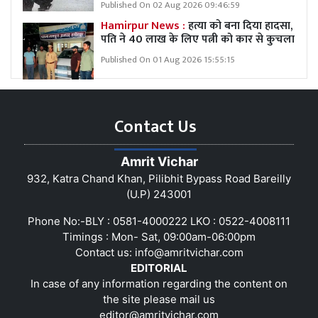
Published On 02 Aug 2026 09:46:59
Hamirpur News :
हत्या को बना दिया हादसा,
पति ने 40 लाख के लिए पत्नी को कार से कुचला
Published On 01 Aug 2026 15:55:15
Contact Us
Amrit Vichar
932, Katra Chand Khan, Pilibhit Bypass Road Bareilly
(U.P) 243001
Phone No:-BLY : 0581-4000222 LKO : 0522-4008111
Timings : Mon- Sat, 09:00am-06:00pm
Contact us:
info@amritvichar.com
EDITORIAL
In case of any information regarding the content on
the site please mail us
editor@amritvichar.com